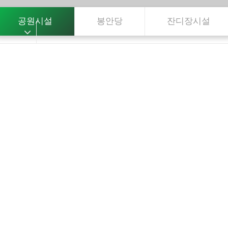
공원시설
봉안당
잔디장시설